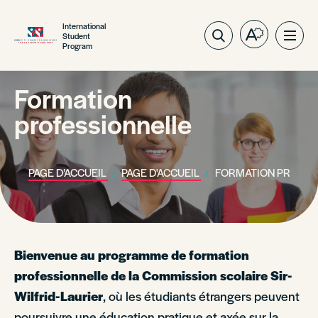
International
Student
Ouvrez
Ouvri
Program
la
la
barre
navig
d'outils
Formation
du
d'accessibil
site
professionnelle
PAGE D’ACCUEIL
PAGE D'ACCUEIL
FORMATION PROFES
Bienvenue au programme de formation
professionnelle de la Commission scolaire Sir-
Wilfrid-Laurier
, où les étudiants étrangers peuvent
poursuivre une éducation pratique et axée sur la