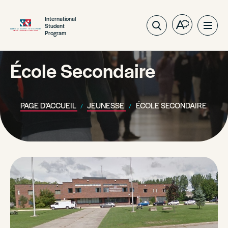
International
Student
Ouvrez
Ouvri
Program
la
la
barre
navig
d'outils
École Secondaire
du
d'accessibil
site
PAGE D’ACCUEIL
JEUNESSE
ÉCOLE SECONDAIRE